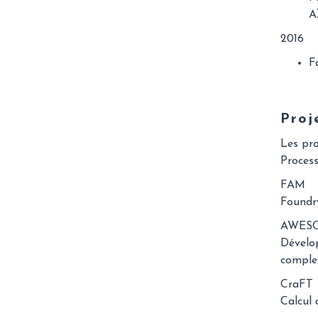
A
2016
F
Proj
Les pro
Process
FAM
Foundr
AWES
Dévelo
comple
CraFT
Calcul 