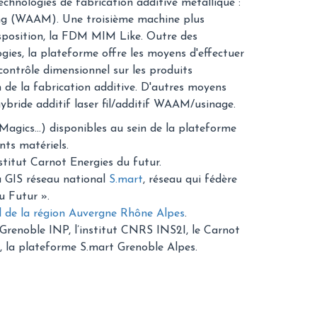
hnologies de fabrication additive métallique :
ing (WAAM). Une troisième machine plus
sposition, la FDM MIM Like. Outre des
gies, la plateforme offre les moyens d'effectuer
 contrôle dimensionnel sur les produits
 de la fabrication additive. D'autres moyens
bride additif laser fil/additif WAAM/usinage.
gics...) disponibles au sein de la plateforme
ts matériels.
nstitut Carnot Energies du futur.
u GIS réseau national
S.mart
, réseau qui fédère
u Futur ».
l de la région Auvergne Rhône Alpes
.
 Grenoble INP, l’institut CNRS INS2I, le Carnot
 la plateforme S.mart Grenoble Alpes.