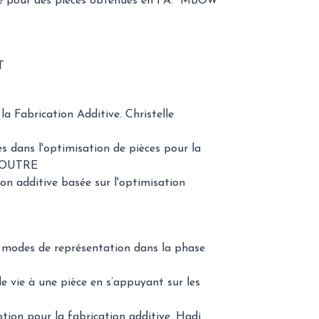
lité pour des pièces obtenues en FA. MBOW
T
la Fabrication Additive. Christelle
s dans l'optimisation de pièces pour la
 DOUTRE
on additive basée sur l'optimisation
s modes de représentation dans la phase
e vie à une pièce en s’appuyant sur les
ption pour la fabrication additive. Hadi