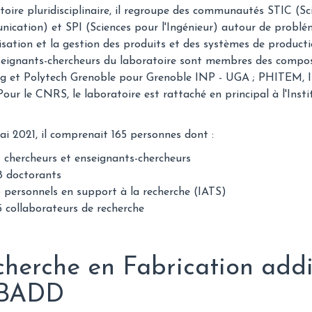
oire pluridisciplinaire, il regroupe des communautés STIC (Sci
cation) et SPI (Sciences pour l'Ingénieur) autour de problém
isation et la gestion des produits et des systèmes de producti
eignants-chercheurs du laboratoire sont membres des composa
 et Polytech Grenoble pour Grenoble INP - UGA ; PHITEM, IM2
Pour le CNRS, le laboratoire est rattaché en principal à l'Inst
i 2021, il comprenait 165 personnes dont :
1 chercheurs et enseignants-chercheurs
8 doctorants
6 personnels en support à la recherche (IATS)
5 collaborateurs de recherche
herche en Fabrication addi
BADD