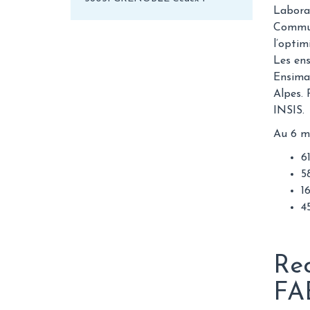
Laborat
Communi
l’optim
Les ens
Ensimag
Alpes. 
INSIS.
Au 6 ma
6
5
1
4
Rec
FA