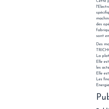
Cette p
l'Elec
spécifi
machine
des opé
fabriqu
sont en
Des moy
TRICHO
La plat
Elle es
les act
Elle es
Les fin
Energi
Pub