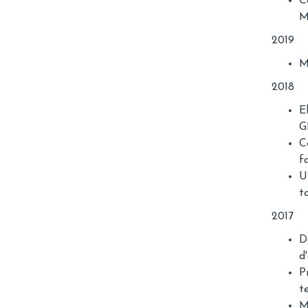
C
M
2019​​​​​​​
M
​​​​​​​2018
E
G
C
f
U
t
2017
D
d
P
t
M