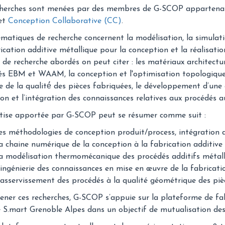
cherches sont menées par des membres de G-SCOP appartena
et
Conception Collaborative (CC)
.
matiques de recherche concernent la modélisation, la simulat
ication additive métallique pour la conception et la réalisatio
de recherche abordés on peut citer : les matériaux architectur
s EBM et WAAM, la conception et l'optimisation topologique 
e de la qualité́ des pièces fabriquées, le développement d’une
ion et l’intégration des connaissances relatives aux procédés 
rtise apportée par G-SCOP peut se résumer comme suit :
es méthodologies de conception produit/process, intégration d
a chaine numérique de la conception à la fabrication additive
a modélisation thermomécanique des procédés additifs métall
’ingénierie des connaissances en mise en œuvre de la fabricati
’asservissement des procédés à la qualité géométrique des piè
ner ces recherches, G-SCOP s’appuie sur la plateforme de fa
 S.mart Grenoble Alpes dans un objectif de mutualisation de