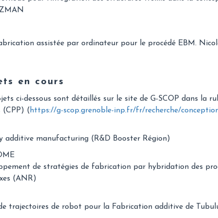
ZMAN
abrication assistée par ordinateur pour le procédé EBM. Ni
ets en cours
jets ci-dessous sont détaillés sur le site de G-SCOP dans la r
 (CPP) (
https://g-scop.grenoble-inp.fr/fr/recherche/conceptio
y additive manufacturing (R&D Booster Région)
OME
ppement de stratégies de fabrication par hybridation des p
xes (ANR)
de trajectoires de robot pour la Fabrication additive de Tubu