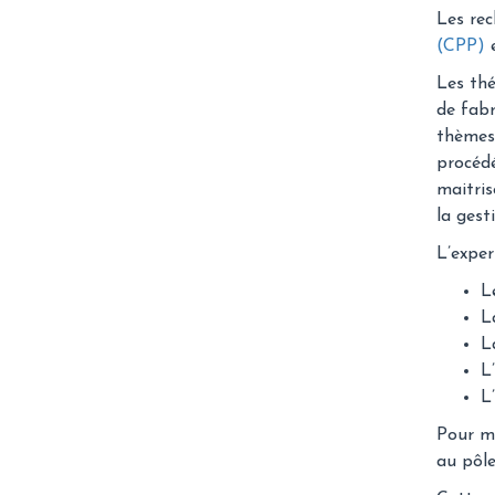
Les re
(CPP)
Les thé
de fabr
thèmes 
procédé
maitris
la gest
L’expe
L
L
L
L
L
Pour me
au pôle