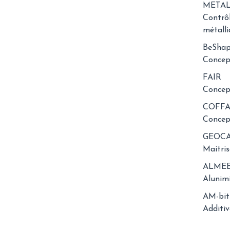
METAL
Contrôl
métall
BeSha
Concept
FAIR
Concept
COFF
Concep
GEOC
Maitris
ALME
Alunim
AM-bit
Additi