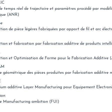
IC
e temps réel de trajectoire et paramètres procédé par modéli
ique (ANR)
pe
ion de pièce légéres fabriquées par apport de fil et arc élec
ion et fabrication par fabrication additive de produits intell
A
tion et Optimisation de Forme pour le Fabrication Additive
AM
e géométrique des pièces produites par fabrication additive
E
ium additive Layer Manufacturing pour Equipement Electron
ion
ve Manufacturing ambition (FUI)