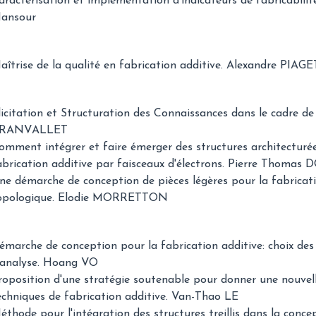
aractérisation et implémentation d'indicateurs de fabricabi
ansour
aîtrise de la qualité en fabrication additive. Alexandre PIAGE
licitation et Structuration des Connaissances dans le cadre de 
RANVALLET
omment intégrer et faire émerger des structures architecturée
abrication additive par faisceaux d'électrons. Pierre Thomas
ne démarche de conception de pièces légères pour la fabricati
opologique. Elodie MORRETTON
émarche de conception pour la fabrication additive: choix de
'analyse. Hoang VO
roposition d'une stratégie soutenable pour donner une nouvell
echniques de fabrication additive. Van-Thao LE
éthode pour l'intégration des structures treillis dans la conce