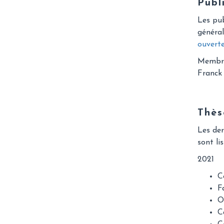
Publ
Les pu
général
ouvert
Membre
Franck 
Thès
Les der
sont li
2021
C
F
O
C