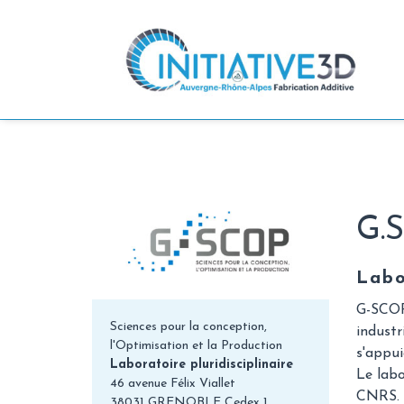
Aller
Accueil
»
Partenaires
»
Gscop
au
contenu
principal
G.
Labo
G-SCOP,
Sciences pour la conception,
industr
l'Optimisation et la Production
s'appui
Laboratoire pluridisciplinaire
Le labo
46 avenue Félix Viallet
CNRS. I
38031 GRENOBLE Cedex 1