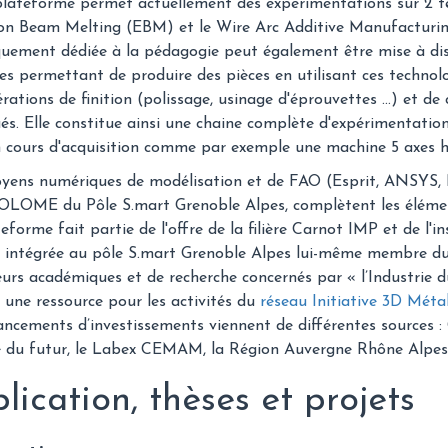
lateforme permet actuellement des expérimentations sur 2 tec
tron Beam Melting (EBM) et le Wire Arc Additive Manufactur
quement dédiée à la pédagogie peut également être mise à di
s permettant de produire des pièces en utilisant ces technolo
rations de finition (polissage, usinage d'éprouvettes ...) et de
és. Elle constitue ainsi une chaine complète d'expérimentation
 cours d'acquisition comme par exemple une machine 5 axes hy
ens numériques de modélisation et de FAO (Esprit, ANSYS, Ma
LOME du Pôle S.mart Grenoble Alpes, complètent les élémen
eforme fait partie de l'offre de la filière Carnot IMP et de l'i
t intégrée au pôle S.mart Grenoble Alpes lui-même membre d
eurs académiques et de recherche concernés par « l’Industrie d
t une ressource pour les activités du
réseau Initiative 3D Méta
ancements d’investissements viennent de différentes sources :
e du futur, le Labex CEMAM, la Région Auvergne Rhône Alpes,
lication, thèses et projets