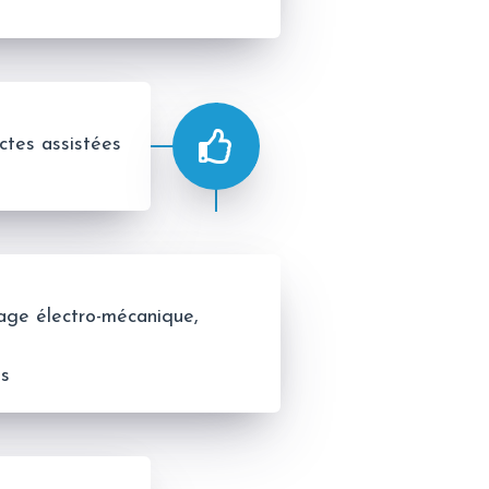
tes assistées
ssage électro-mécanique,
)
es