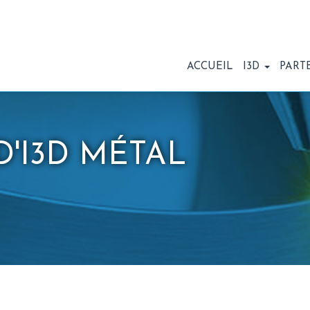
ACCUEIL
I3D
PART
D'I3D MÉTAL