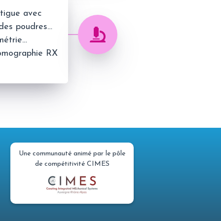
atigue avec
s des poudres…
métrie…
 tomographie RX
Une communauté animé par le pôle
de compétitivité CIMES